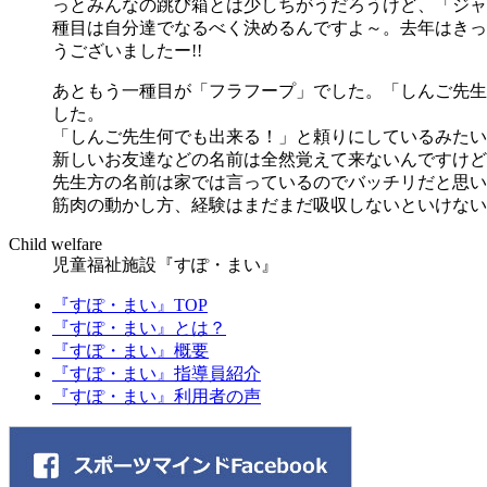
っとみんなの跳び箱とは少しちがうだろうけど、「ジャ
種目は自分達でなるべく決めるんですよ～。去年はきっ
うございましたー!!
あともう一種目が「フラフープ」でした。「しんご先生
した。
「しんご先生何でも出来る！」と頼りにしているみたい
新しいお友達などの名前は全然覚えて来ないんですけど
先生方の名前は家では言っているのでバッチリだと思い
筋肉の動かし方、経験はまだまだ吸収しないといけない
Child welfare
児童福祉施設『すぽ・まい』
『すぽ・まい』TOP
『すぽ・まい』とは？
『すぽ・まい』概要
『すぽ・まい』指導員紹介
『すぽ・まい』利用者の声