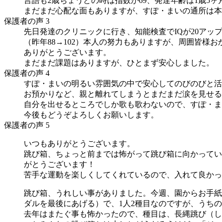
言語も2歳ちょうどの時は指数が69、発達年齢は1歳5ヶ
まだまだ心配な面もありますが、すぽ・まいの通所は本
保護者の声 3
先日発達のクリニックに行き、知能検査でIQが20アッ
（昨年88→102）本人の努力もありますが、周囲皆様
ありがとうございます。
まだまだ課題はありますが、ひとまず安心しました。
保護者の声 4
すぽ・まいの明るい雰囲気の中で安心してのびのびと活
お預かりなど、親と離れてしまうとまだまだ涙を見せる
自分を出せるところでしか歌も歌わないので、すぽ・ま
今後もどうぞよろしくお願いします。
保護者の声 5
いつもありがとうございます。
跳び箱、ちょっと前までは怖がって跳び箱に向かってい
がとうございます！
苦手な運動を楽しくしてくれているので、入れて良かっ
跳び箱、うれしい事がありました。今週、園からお手紙
ダルを最後にあげる）で、1人2種目なのですが、うち
去年はまたぐ事も怖かったので、種目は、長縄跳び（し