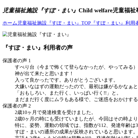
児童福祉施設『すぽ・まい』
Child welfare
児童福祉
ホーム
児童福祉施設『すぽ・まい』TOP
『すぽ・まい』利用
『すぽ・まい』利用者の声
保護者の声 1
すべり台（今まで怖くて登らなかったが、やってみる）
神が出て来たと思います！
入って良かったです。ありがとうございます。
大嫌いなはずの運動だったので、最初は嫌がるかなぁと
「おもしろい、また行く、いっぱい行く!!」と。
まだまだ行く度にムラもある様で、ご迷惑をおかけする
保護者の声 2
2歳10ヶ月で発達検査を受けました。
2歳0ヶ月の時にも受けていましたが、今回はその時よ
特に、姿勢、運動の領域では、指数が112、発達年齢は
すぽ・まいの通所の成果が反映されていると思います。