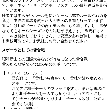
北海道のウインタースポーツとしてのスポーツ雪合戦を通し
て、ホーネッツ・キッズスポーツスクールの目的達成を目指
しています。
練習では柔らかいボールを使いゲーム形式でルールや戦術を
覚え、本物の雪球を使った大会等への参加も行っています。
過去には札幌ドームでの合同練習会にも参加しており、雪が
なくてもオールシーズンでの活動が行えます。
※現在はス
クールは開校しておりません。ご要望があれば体験・短期で
も開校可能です。お気軽にお問い合わせください。
スポーツとしての雪合戦
昭和新山での国際大会などが有名になった雪合戦。
雪のある地域ならではの冬のスポーツです。
【Ｒｕｌｅ（ルール）】
雪合戦は、「雪球から身を守り、雪球で敵を攻める」
スポーツです。
時間内に相手チームのフラッグを抜く、または雪球に
より相手チームを一人でも多く倒した（アウトにし
て）チームが勝利となります。チーム人数は、公式大
会では7人制。
【Ｇａｍｅ（勝敗）】